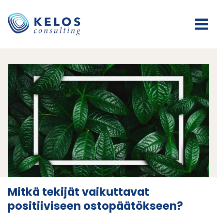
Siirry
sisältöön
Mitkä tekijät vaikuttavat
positiiviseen ostopäätökseen?