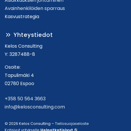
Asiakkuuksien johtaminen
Avainhenkilöiden sparraus
Kasvustrategia
Yhteystiedot
Kelos Consulting
Y: 3287488-8
Osoite:
Tapulimäki 4
02780 Espoo
+358 50 564 3663
info@kelosconsulting.com
© 2026 Kelos Consulting –
Tietosuojaseloste
Kotisivut yritykselle
Helpotkotisivut.fi