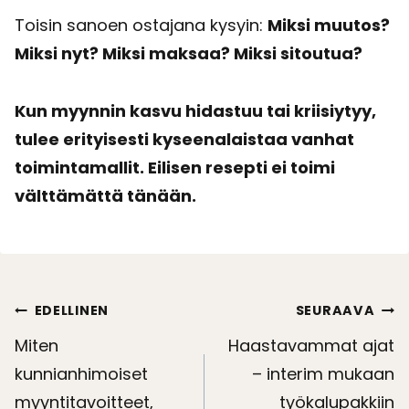
Toisin sanoen ostajana kysyin:
Miksi muutos?
Miksi nyt? Miksi maksaa? Miksi sitoutua?
Kun myynnin kasvu hidastuu tai kriisiytyy,
tulee erityisesti kyseenalaistaa vanhat
toimintamallit. Eilisen resepti ei toimi
välttämättä tänään.
Artikkelien
EDELLINEN
SEURAAVA
selaus
Miten
Haastavammat ajat
kunnianhimoiset
– interim mukaan
myyntitavoitteet,
työkalupakkiin