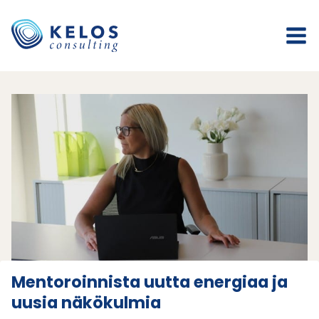
Siirry
sisältöön
Mentoroinnista uutta energiaa ja
uusia näkökulmia