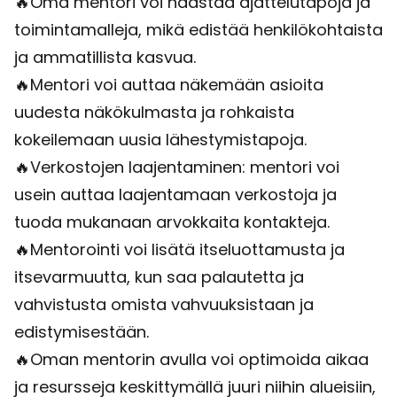
🔥Oma mentori voi haastaa ajattelutapoja ja
toimintamalleja, mikä edistää henkilökohtaista
ja ammatillista kasvua.
🔥Mentori voi auttaa näkemään asioita
uudesta näkökulmasta ja rohkaista
kokeilemaan uusia lähestymistapoja.
🔥Verkostojen laajentaminen: mentori voi
usein auttaa laajentamaan verkostoja ja
tuoda mukanaan arvokkaita kontakteja.
🔥Mentorointi voi lisätä itseluottamusta ja
itsevarmuutta, kun saa palautetta ja
vahvistusta omista vahvuuksistaan ja
edistymisestään.
🔥Oman mentorin avulla voi optimoida aikaa
ja resursseja keskittymällä juuri niihin alueisiin,