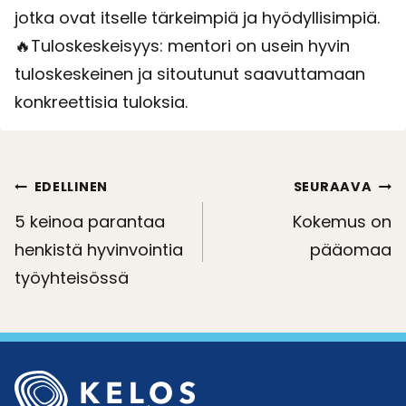
jotka ovat itselle tärkeimpiä ja hyödyllisimpiä.
🔥Tuloskeskeisyys: mentori on usein hyvin
tuloskeskeinen ja sitoutunut saavuttamaan
konkreettisia tuloksia.
Artikkelien
EDELLINEN
SEURAAVA
selaus
5 keinoa parantaa
Kokemus on
henkistä hyvinvointia
pääomaa
työyhteisössä